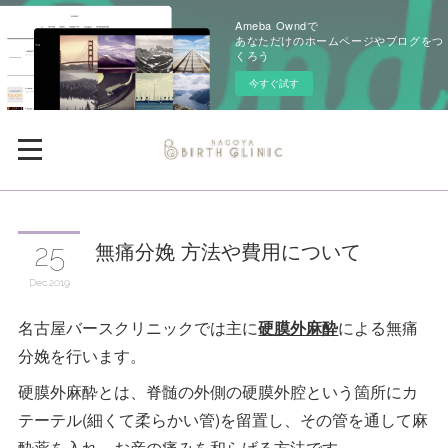
Ameba Owndで
あなただけのホームページやブログをつ
くろう
今すぐ試す
無痛分娩 方法や費用について
25
Dec
2019
名古屋バースクリニックでは主に
硬膜外麻酔
による無痛
分娩を行います。
硬膜外麻酔とは、脊髄の外側の硬膜外腔という箇所にカ
テーテル(細くて柔らかい管)を留置し、その管を通して麻
酔薬を入れ、お産の痛みを和らげる方法です。