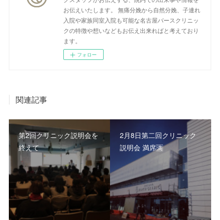
お伝えいたします。 無痛分娩から自然分娩、子連れ
入院や家族同室入院も可能な名古屋バースクリニッ
クの特徴や想いなどもお伝え出来ればと考えており
ます。
フォロー
関連記事
第2回クリニック説明会を
2月8日第二回クリニック
終えて
説明会 満席🈵