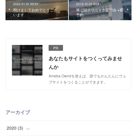
2020.01.01 03:51
2019.12.20 01:41
明けましておめでとうござ
第ニ回クリニック説明会 ※要
います
予約
PR
あなたもサイトをつくってみませ
んか
Ameba Owndを使えば、誰でもかんたんにウェ
ブサイトをつくることができます。
アーカイブ
2020
(
3
)